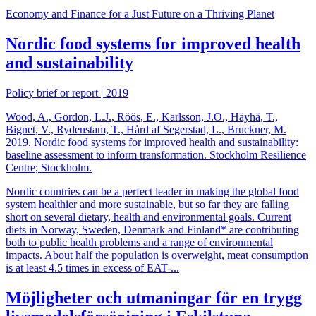
Economy and Finance for a Just Future on a Thriving Planet
Nordic food systems for improved health
and sustainability
Policy brief or report
|
2019
Wood, A., Gordon, L.J., Röös, E., Karlsson, J.O., Häyhä, T.,
Bignet, V., Rydenstam, T., Hård af Segerstad, L., Bruckner, M.
2019. Nordic food systems for improved health and sustainability:
baseline assessment to inform transformation. Stockholm Resilience
Centre; Stockholm.
Nordic countries can be a perfect leader in making the global food
system healthier and more sustainable, but so far they are falling
short on several dietary, health and environmental goals. Current
diets in Norway, Sweden, Denmark and Finland* are contributing
both to public health problems and a range of environmental
impacts. About half the population is overweight, meat consumption
is at least 4.5 times in excess of EAT-...
Möjligheter och utmaningar för en trygg