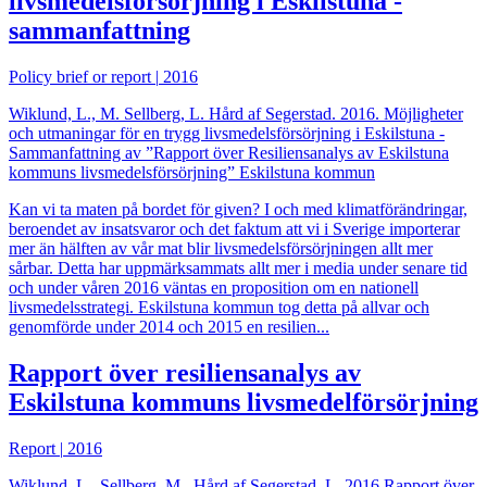
livsmedelsförsörjning i Eskilstuna -
sammanfattning
Policy brief or report
|
2016
Wiklund, L., M. Sellberg, L. Hård af Segerstad. 2016. Möjligheter
och utmaningar för en trygg livsmedelsförsörjning i Eskilstuna -
Sammanfattning av ”Rapport över Resiliensanalys av Eskilstuna
kommuns livsmedelsförsörjning” Eskilstuna kommun
Kan vi ta maten på bordet för given? I och med klimatförändringar,
beroendet av insatsvaror och det faktum att vi i Sverige importerar
mer än hälften av vår mat blir livsmedelsförsörjningen allt mer
sårbar. Detta har uppmärksammats allt mer i media under senare tid
och under våren 2016 väntas en proposition om en nationell
livsmedelsstrategi. Eskilstuna kommun tog detta på allvar och
genomförde under 2014 och 2015 en resilien...
Rapport över resiliensanalys av
Eskilstuna kommuns livsmedelförsörjning
Report
|
2016
Wiklund, L., Sellberg, M., Hård af Segerstad, L. 2016.Rapport över