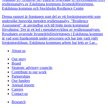
resiliensanalys av Eskilstuna kommuns livsmedelförsörjning.
Eskilstuna kommun och Stockholm Resilience Centre
Denna rapport är framtagen som del av ett forskningsprojekt som
undersöke huruvida metoden resiliensanalys, ”Resilience
Assessment”, är användbar och till hjälp inom kommunal
förvaltning. Det är ett led i metodutveckling av resiliensanalysen.
Resultaten avseende livsmedelsförsörjningen i Eskilstuna kommun
är vad som framkommit under processen och har inte varit själv
forskningsfrågan. Eskilstuna kommuns arbete har letts av Lar...
About us
Our story
Board
Strategic advisory councils
Contribute to our work
Partnerships
Our funders
Annual reports
Careers
Contact us
Research