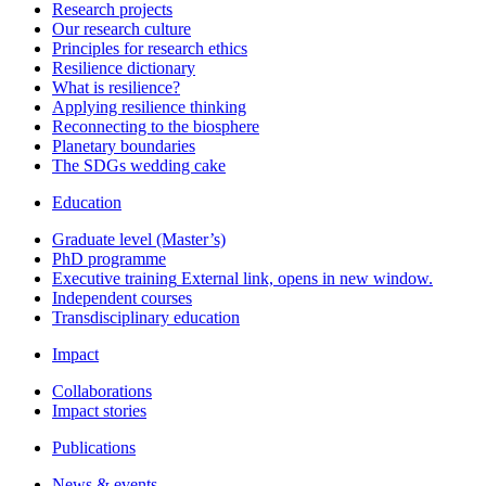
Research projects
Our research culture
Principles for research ethics
Resilience dictionary
What is resilience?
Applying resilience thinking
Reconnecting to the biosphere
Planetary boundaries
The SDGs wedding cake
Education
Graduate level (Master’s)
PhD programme
Executive training
External link, opens in new window.
Independent courses
Transdisciplinary education
Impact
Collaborations
Impact stories
Publications
News & events